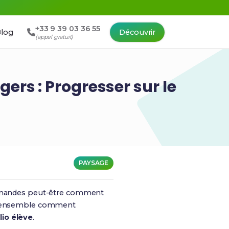
+33 9 39 03 36 55
log
Découvrir
(appel gratuit)
rs : Progresser sur le
PAYSAGE
e demandes peut-être comment
ns ensemble comment
lio élève
.