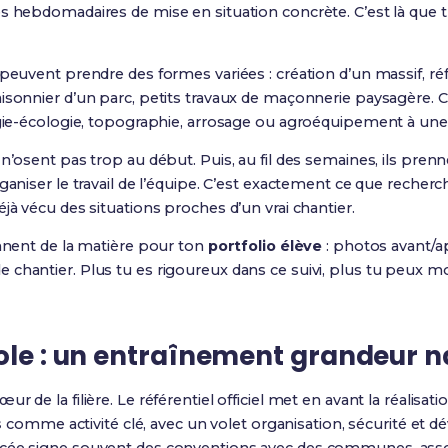
es hebdomadaires de mise en situation concrète. C’est là que 
 peuvent prendre des formes variées : création d’un massif, réf
aisonnier d’un parc, petits travaux de maçonnerie paysagère.
ogie-écologie, topographie, arrosage ou agroéquipement à une s
n’osent pas trop au début. Puis, au fil des semaines, ils prenn
rganiser le travail de l’équipe. C’est exactement ce que rech
éjà vécu des situations proches d’un vrai chantier.
onnent de la matière pour ton
portfolio élève
: photos avant/ap
 chantier. Plus tu es rigoureux dans ce suivi, plus tu peux 
cole : un entraînement grandeur n
ur de la filière. Le référentiel officiel met en avant la réalisat
s
comme activité clé, avec un volet organisation, sécurité et 