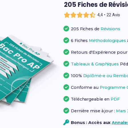
205 Fiches de Révis
4,4 • 22 Avis
205 Fiches de
Révisions
6 Fiches
Méthodologiques
Retours d'Expérience pou
Tableaux & Graphiques
Péd
100%
Diplômé•e ou Rembo
Conforme au
Programme Of
Téléchargeable en
PDF
Dernière mise à jour :
Mars 
Bonus : Accès aux
Annales