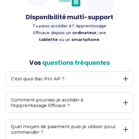
Disponibilité multi-support
Tu peux accéder à l' Apprentissage
Efficace depuis un
ordinateur
, une
tablette
ou un
smartphone
.
Vos
questions fréquentes
C'est quoi Bac Pro AP ?
Bac Pro AP
est un site web proposant
Apprentissage
Efficace
pour le
Bac Pro AP
afin de t'aider à préparer
Comment pourrais-je accéder à
ton examen final.
l'Apprentissage Efficace ?
C'est moi-même, Ethan et mon équipe qui l'avons
développé. Nous accordons une importance capitale à
Pendant le passage de ta commande, entre ton
la
simplicité
et à
l'efficacité
de notre
Apprentissage
adresse email
principale.
Quel moyen de paiement puis-je utiliser pour
Efficace
afin que tu puisses te préparer aux examens
commander ?
Une fois ta commande passée, tu recevras
de manière optimisée.