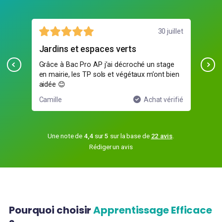
août
30 juillet
Jardins et espaces verts
un
Grâce à Bac Pro AP j’ai décroché un stage
Pro
en mairie, les TP sols et végétaux m’ont bien
dos
aidée 😊
sui
ifié
Camille
Achat vérifié
Ray
Une note de
4,4
sur
5
sur la base de
22 avis
.
Rédiger un avis
Pourquoi choisir
Apprentissage Efficace