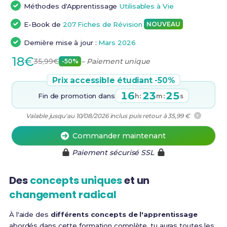
Méthodes d'Apprentissage
Utilisables à Vie
E-Book de
207 Fiches de Révision
NOUVEAU
Dernière mise à jour :
Mars 2026
18€
35,99€
– Paiement unique
-50%
Prix accessible étudiant -50%
16
23
24
Fin de promotion dans
:
:
h
m
s
Valable jusqu'au 10/08/2026 inclus puis retour à 35,99 €
?
Commander maintenant
Paiement sécurisé SSL
Des
concepts uniques
et un
changement radical
À l'aide des
différents concepts de l'apprentissage
abordés dans cette formation complète, tu auras toutes les