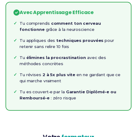
Avec Apprentissage Efficace
Tu comprends
comment ton cerveau
fonctionne
grâce à la neuroscience
Tu appliques des
techniques prouvées
pour
retenir sans relire 10 fois
Tu
élimines la procrastination
avec des
méthodes concrètes
Tu révises
2 à 5x plus vite
en ne gardant que ce
qui marche vraiment
Tu es couvert•e par la
Garantie Diplômé•e ou
Remboursé•e
: zéro risque
Votre
formateur