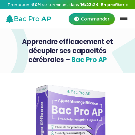
Promotion
-50%
se terminant dans
16:23:24
.
En profiter »
Bac Pro
AP
Commander
Apprendre efficacement et
décupler ses capacités
cérébrales –
Bac Pro AP